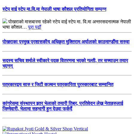
स्टेप वाई स्टेप मा.वि.मा नेपाली भाषा कौशल प्रतियोगिता सम्पन्न
पोखराको मासबारमा रहेको स्टेप वाई स्टेप मा. वि.मा अन्तरसदनात्मक नेपाली
भाषा कौशल…
पूरा पढौं
पोखराका प्रमुख प्रशासकीय अधिकृत मुक्तिराम अर्यालको काठमाण्डौंमा सरुवा
सदस्य सचिव शर्माले स्वीकारे पदक वितरणमा भएको गल्ती, तर सच्याउन तयार
भएनन्
पत्रकारद्वय सारु र जिटी कञ्चन पत्रकारिता पुरस्कारबाट सम्मानित
कांग्रेसमा संस्थापन इतर भेलाको तयारी तिब्र, प्रतिवेदन लेख्न नेताहरुलाई
जिम्मेवारी, भेलामा सहभागी हुन देउवा फर्कदैं