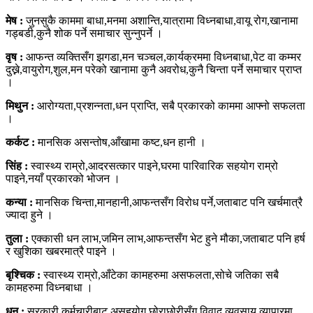
मेष :
जुनसुकै काममा बाधा,मनमा अशान्ति,यात्रामा विध्नबाधा,वायू रोग,खानामा
गड्बडी,कुनै शोक पर्ने समाचार सुन्नुपर्ने ।
वृष :
आफन्त व्यक्तिसँग झगडा,मन चञ्चल,कार्यक्रममा विध्नबाधा,पेट वा कम्मर
दुख्ने,वायुरोग,शुल,मन परेको खानामा कुनै अवरोध,कुनै चिन्ता पर्ने समाचार प्राप्त
।
मिथुन :
आरोग्यता,प्रशन्नता,धन प्राप्ति, सबै प्रकारको काममा आफ्नो सफलता
।
कर्कट :
मानसिक असन्तोष,आँखामा कष्ट,धन हानी ।
सिंह :
स्वास्थ्य राम्रो,आदरसत्कार पाइने,घरमा पारिवारिक सहयोग राम्रो
पाइने,नयाँ प्रकारको भोजन ।
कन्या :
मानसिक चिन्ता,मानहानी,आफन्तसँग विरोध पर्ने,जताबाट पनि खर्चमात्रै
ज्यादा हुने ।
तुला :
एक्कासी धन लाभ,जमिन लाभ,आफन्तसँग भेट हुने मौका,जताबाट पनि हर्ष
र खुशिका खबरमात्रै पाइने ।
बृश्चिक :
स्वास्थ्य राम्रो,आँटेका कामहरुमा असफलता,सोचे जतिका सबै
कामहरुमा विध्नबाधा ।
धनु :
सरकारी कर्मचारीबाट असहयोग,छोराछोरीसँग विवाद,व्यवसाय व्यापारमा