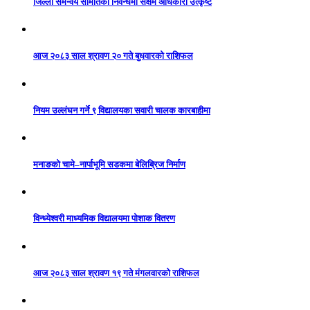
जिल्ला समन्वय समितिको निवन्धमा सक्षम अधिकारी उत्कृष्ट
आज २०८३ साल श्रावण २० गते बुधवारको राशिफल
नियम उल्लंघन गर्ने ९ विद्यालयका सवारी चालक कारबाहीमा
मनाङको चामे–नार्पाभूमि सडकमा बेलिब्रिज निर्माण
विन्ध्येश्वरी माध्यमिक विद्यालयमा पोशाक वितरण
आज २०८३ साल श्रावण १९ गते मंगलवारको राशिफल