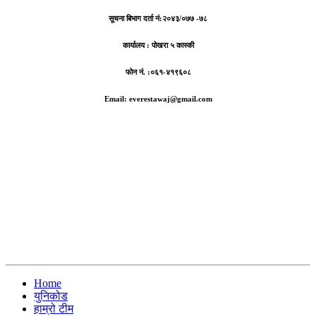
सूचना बिभाग दर्ता नं:
२०४३/०७७ -७८
कार्यालय :
पोखरा ५ कास्की
फोन नं. :०६१-४१९६०८
Email: everestawaj@gmail.com
Home
युनिकोड
हाम्रो टीम