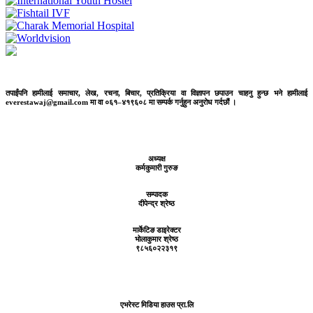
तपाईंपनि हामीलाई समाचार, लेख, रचना, बिचार, प्रतिक्रिया वा विज्ञापन छपाउन चाहनु हुन्छ भने हामीलाई
everestawaj@gmail.com मा वा ०६१–४१९६०८ मा सम्पर्क गर्नुहुन अनुरोध गर्दछौं ।
अध्यक्ष
कर्मकुमारी गुरुङ
सम्पादक
दीपेन्द्र श्रेष्ठ
मार्केटिङ डाइरेक्टर
भोलाकुमार श्रेष्ठ
९८५६०२२३१९
एभरेस्ट मिडिया हाउस प्रा.लि