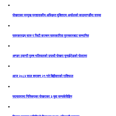
पोखराका प्रमुख प्रशासकीय अधिकृत मुक्तिराम अर्यालको काठमाण्डौंमा सरुवा
पत्रकारद्वय सारु र जिटी कञ्चन पत्रकारिता पुरस्कारबाट सम्मानित
अण्डर ट्वान्टी पुरुष भलिवलको उपाधी पोखरा युनाईटेडको पोल्टामा
आज २०८३ साल श्रावण २१ गते बिहीवारको राशिफल
पदयात्रामा निस्किएका पोखराका ३ युवा सम्पर्कविहिन