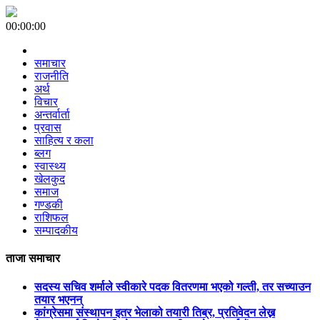
00:00:00
समाचार
राजनीति
अर्थ
विचार
अन्तर्वार्ता
प्रवास
साहित्य र कला
ब्लग
स्वास्थ्य
खेलकुद
समाज
गण्डकी
राशिफल
सम्पादकीय
ताजा समाचार
सदस्य सचिव शर्माले स्वीकारे पदक वितरणमा भएको गल्ती, तर सच्याउन
तयार भएनन्
कांग्रेसमा संस्थापन इतर भेलाको तयारी तिब्र, प्रतिवेदन लेख्न