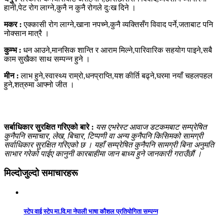
हानी,पेट रोग लाग्ने,कुनै न कुनै रोगले दुःख दिने ।
मकर :
एक्कासी रोग लाग्ने,खाना नपच्ने,कुनै व्यक्तिसँग विवाद पर्ने,जताबाट पनि
नोक्सान मात्रै ।
कुम्भ :
धन आउने,मानसिक शान्ति र आराम मिल्ने,पारिवारिक सहयोग पाइने,सबै
काम सुखैका साथ सम्पन्न हुने ।
मीन :
लाभ हुने,स्वास्थ्य राम्रो,धनप्राप्ति,यश कीर्ति बढ्ने,घरमा नयाँ चहलपहल
हुने,शत्रुमा आफ्नो जीत ।
सर्बाधिकार सुरक्षित गरिएको बारे :
यस एभरेस्ट आवाज डटकमबाट सम्प्रेषित
कुनैपनि समाचार, लेख, बिचार, टिप्पणी वा अन्य कुनैपनि किसिमको सामग्री
सर्वाधिकार सुरक्षित गरिएको छ । यहाँ सम्प्रेषित कुनैपनि सामग्री बिना अनुमति
साभार गरेको पाईए कानुनी कारबाहीमा जान बाध्य हुने जानकारी गराउँछौं ।
मिल्दोजुल्दो समाचारहरू
स्टेप वाई स्टेप मा.वि.मा नेपाली भाषा कौशल प्रतियोगिता सम्पन्न