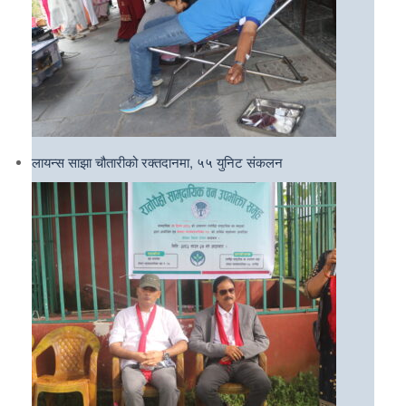
लायन्स साझा चौतारीको रक्तदानमा, ५५ युनिट संकलन