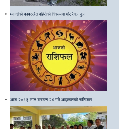
म्याग्दीको फापरखेत पहिरोको विकल्पमा मोटरेबल पुल
आज २०८३ साल श्रावण २४ गते आइतवारको राशिफल