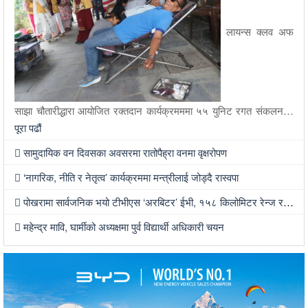
लायन्स क्लव अफ
साझा चौतारीद्धारा आयोजित रक्तदान कार्यक्रमममा ५५ युनिट रगत संकलन…
पूरा पढौं
सामुदायिक वन दिवसका अवसरमा रातोपैह्रा वनमा वृक्षरोपण
‘नागरिक, नीति र नेतृत्व’ कार्यक्रममा मन्त्रीलाई जोड्दै रास्वपा
पोखरामा सार्वजनिक भयो टीभीएस ‘अरबिटर’ ईभी, १५८ किलोमिटर रेन्ज र ३४ लिटर बुट स्पेस
महेन्द्र मावि, घार्मीको अध्यक्षमा पुर्व विद्यार्थी अधिकारी चयन