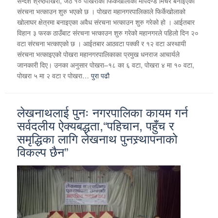
सन्देश श्रेष्ठपोखरा, जेठ १० पोखराको फिर्केखोलाको मापदण्ड मिचेर बनाइएका
संरचना भत्काउन शुरु भएको छ । पोखरा महानगरपालिकाले फिर्केखोलाको
खोलाघर क्षेत्रमा बनाइएका अवैध संरचना भत्काउन शुरु गरेको हो । आईतबार
विहान ३ फरक ठाउँबाट संरचना भत्काउन शुरु गरेको महानगरले पहिलो दिन २०
वटा संरचना भत्काएको छ । आईतबार आठवटा पक्की र १२ वटा अस्थायी
संरचना भत्काइएको पोखरा महानगरपालिकाका प्रमुख धनराज आचार्यले
जानकारी दिए। उनका अनुसार पोखरा–१८ का ६ वटा, पोखरा ४ मा १० वटा,
पोखरा ५ मा २ वटा र पोखरा…
पुरा पढौ
लेखनाथलाई पुनः नगरपालिका कायम गर्न
सर्वदलीय ऐक्यबद्धता,“पहिचान, पहुँच र
समृद्धिका लागि लेखनाथ पुनस्र्थापनाको
विकल्प छैन”