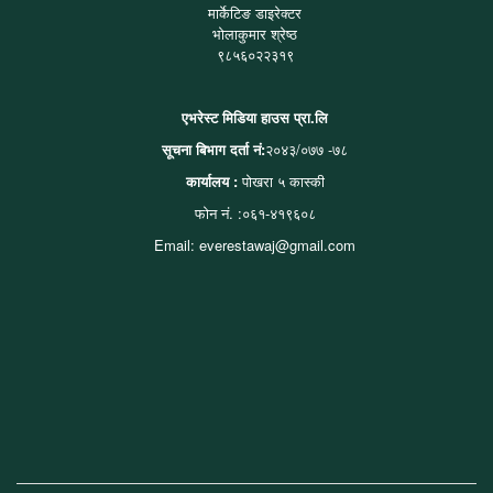
मार्केटिङ डाइरेक्टर
भोलाकुमार श्रेष्ठ
९८५६०२२३१९
एभरेस्ट मिडिया हाउस प्रा.लि
सूचना बिभाग दर्ता नं:
२०४३/०७७ -७८
कार्यालय :
पोखरा ५ कास्की
फोन नं. :०६१-४१९६०८
Email: everestawaj@gmail.com